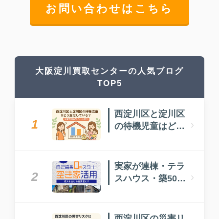
お問い合わせはこちら
大阪淀川買取センターの人気ブログ
TOP5
西淀川区と淀川区
1
›
の待機児童はどう
変化している？入
園先選びのヒント
も紹介
実家が連棟・テラ
2
›
スハウス・築50年
以上…どうしたら
いい？
西淀川区の災害リ