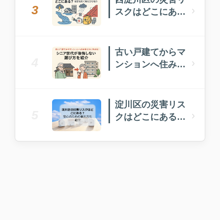
3
›
スクはどこにあ
る？被害を防ぐ備
え方を紹介
古い戸建てからマ
4
›
ンションへ住み替
えたい方必見！
淀川区の災害リス
5
›
クはどこにある？
安心のための備え
方も紹介