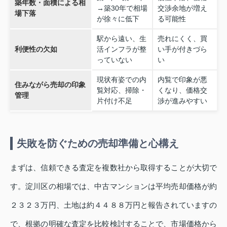
築年数・面積による相
→築30年で相場
交渉余地が増え
場下落
が徐々に低下
る可能性
駅から遠い、生
売れにくく、買
利便性の欠如
活インフラが整
い手が付きづら
っていない
い
現状有姿での内
内覧で印象が悪
住みながら売却の印象
覧対応、掃除・
くなり、価格交
管理
片付け不足
渉が進みやすい
失敗を防ぐための売却準備と心構え
まずは、信頼できる査定を複数社から取得することが大切で
す。淀川区の相場では、中古マンションは平均売却価格が約
２３２３万円、土地は約４４８８万円と報告されていますの
で、根拠の明確な査定を比較検討することで、市場価格から