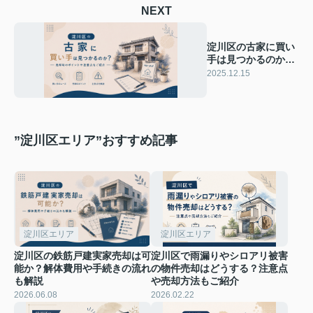
NEXT
淀川区の古家に買い
手は見つかるのか？
売却時のポイントや
2025.12.15
注意点をご紹介
”淀川区エリア”おすすめ記事
淀川区エリア
淀川区エリア
淀川区の鉄筋戸建実家売却は可
淀川区で雨漏りやシロアリ被害
能か？解体費用や手続きの流れ
の物件売却はどうする？注意点
も解説
や売却方法もご紹介
2026.06.08
2026.02.22