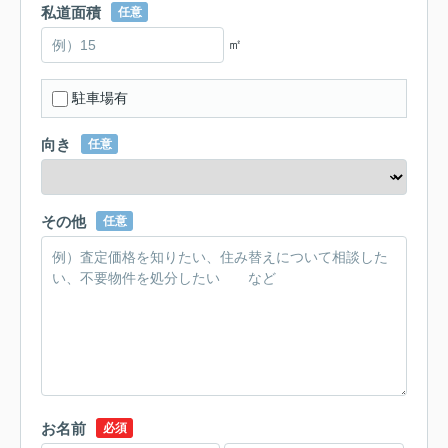
私道面積
任意
㎡
駐車場有
向き
任意
その他
任意
お名前
必須