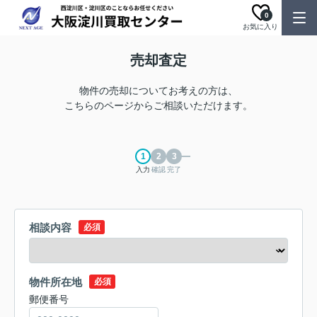
0
お気に入り
売却査定
物件の売却についてお考えの方は、
こちらのページからご相談いただけます。
入力
確認
完了
相談内容
必須
物件所在地
必須
郵便番号