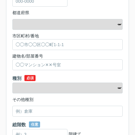
都道府県
市区町村/番地
建物名/部屋番号
種別
必須
その他種別
総階数
任意
階建て