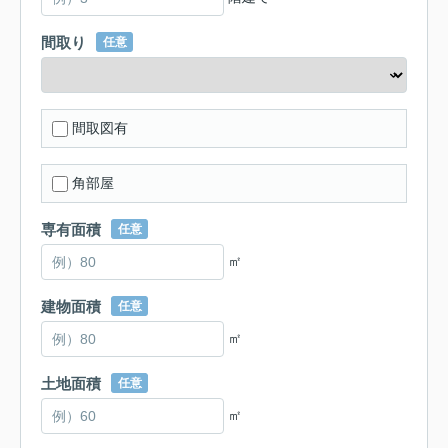
間取り
任意
間取図有
角部屋
専有面積
任意
㎡
建物面積
任意
㎡
土地面積
任意
㎡