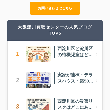
お問い合わせはこちら
大阪淀川買取センターの人気ブログ
TOP5
西淀川区と淀川区
1
›
の待機児童はどう
変化している？入
園先選びのヒント
も紹介
実家が連棟・テラ
2
›
スハウス・築50年
以上…どうしたら
いい？
西淀川区の災害リ
3
›
スクはどこにあ