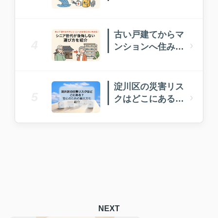
る？被害を防ぐ備
え方を紹介
古い戸建てからマ
4
›
ンションへ住み替
えたい方必見！
淀川区の災害リス
5
›
クはどこにある？
安心のための備え
方も紹介
NEXT