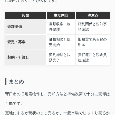
に調べておくことが大切です。
段階
主な内容
注意点
書類収集・物
権利関係と告知事
売却準備
件整理
項確認
価格相談と販
旧耐震である旨の
査定・募集
売開始
明示
契約締結と決
責任範囲と税金負
契約・引渡し
済完了
担確認
まとめ
守口市の旧耐震物件も、売却方法と準備次第で十分に売却は
可能です。
更地にするか現状のまま売るか、一般市場でじっくり売るか