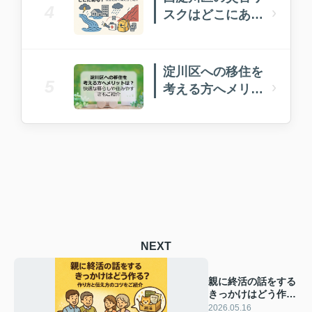
4
›
スクはどこにあ
る？被害を防ぐ備
え方を紹介
淀川区への移住を
5
›
考える方へメリッ
トは？快適な暮ら
しや住みやすさも
ご紹介
NEXT
親に終活の話をする
きっかけはどう作
る？作り方と伝え方
2026.05.16