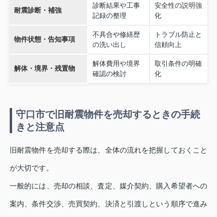
診断結果や工事
安全性の説明強
耐震診断・補強
記録の整理
化
不具合や修繕歴
トラブル防止と
物件状態・告知事項
の洗い出し
信頼向上
解体費用や境界
取引条件の明確
解体・境界・残置物
確認の検討
化
守口市で旧耐震物件を売却するときの手続
きと注意点
旧耐震物件を売却する際は、全体の流れを把握しておくこと
が大切です。
一般的には、売却の相談、査定、媒介契約、購入希望者への
案内、条件交渉、売買契約、決済と引渡しという順序で進み