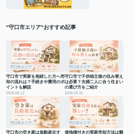
のコツをご紹介
”守口市エリア”おすすめ記事
守口市エリア
守口市エリア
守口市で実家を相続した方へ売
守口市で子供独立後の住み替え
却の流れは？手続きや費用のポ
は必要？夫婦二人に合う住まい
イントも解説
の選び方をご紹介
2026.06.12
2026.05.31
守口市エリア
守口市エリア
守口市の空き家は負動産化す
借地権付きの実家売却方法は難