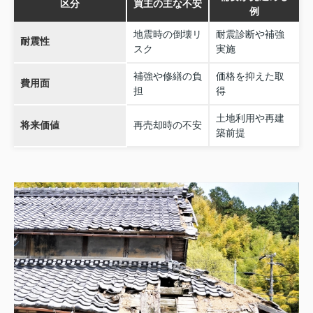
区分
買主の主な不安
例
地震時の倒壊リ
耐震診断や補強
耐震性
スク
実施
補強や修繕の負
価格を抑えた取
費用面
担
得
土地利用や再建
将来価値
再売却時の不安
築前提