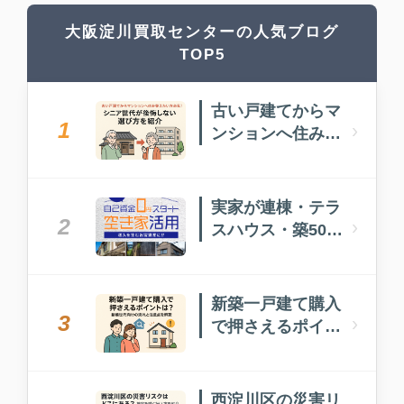
大阪淀川買取センターの人気ブログ
TOP5
古い戸建てからマ
1
›
ンションへ住み替
えたい方必見！
実家が連棟・テラ
2
›
スハウス・築50年
以上…どうしたら
いい？
新築一戸建て購入
3
›
で押さえるポイン
トは？新婚世代向
けの流れと注意点
を解説
西淀川区の災害リ