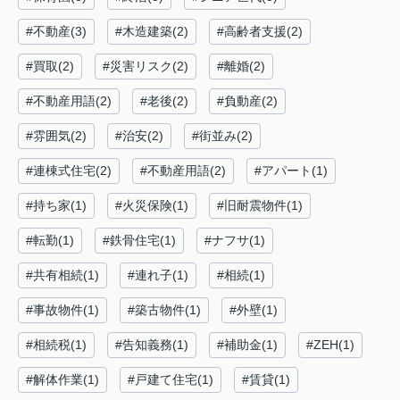
#不動産(3)
#木造建築(2)
#高齢者支援(2)
#買取(2)
#災害リスク(2)
#離婚(2)
#不動産用語(2)
#老後(2)
#負動産(2)
#雰囲気(2)
#治安(2)
#街並み(2)
#連棟式住宅(2)
#不動産用語(2)
#アパート(1)
#持ち家(1)
#火災保険(1)
#旧耐震物件(1)
#転勤(1)
#鉄骨住宅(1)
#ナフサ(1)
#共有相続(1)
#連れ子(1)
#相続(1)
#事故物件(1)
#築古物件(1)
#外壁(1)
#相続税(1)
#告知義務(1)
#補助金(1)
#ZEH(1)
#解体作業(1)
#戸建て住宅(1)
#賃貸(1)