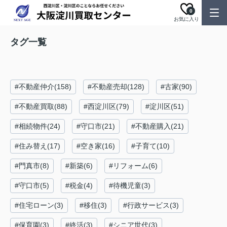
0
お気に入り
タグ一覧
#不動産仲介(158)
#不動産売却(128)
#古家(90)
#不動産買取(88)
#西淀川区(79)
#淀川区(51)
#相続物件(24)
#守口市(21)
#不動産購入(21)
#住み替え(17)
#空き家(16)
#子育て(10)
#門真市(8)
#新築(6)
#リフォーム(6)
#守口市(5)
#税金(4)
#待機児童(3)
#住宅ローン(3)
#移住(3)
#行政サービス(3)
#保育園(3)
#終活(3)
#シニア世代(3)