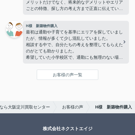
メリットだけでなく、将来的なデメリットやエリア
ごとの特徴、探し方の考え方まで正直に伝えていた
だき、その誠実さに信頼感を持てました。
結果的に当初検討していたエリアから変更しました
H様 新築物件購入
が、今は「この選択で良かった」と心から思えてい
最初は通勤や子育てを基準にエリアを探していまし
ます。
たが、情報が多くて少し混乱していました。
相談する中で、自分たちの考えを整理してもらえた
のがとても助かりました。
希望していた小学校区で、通勤にも無理のない場所
の物件を紹介していただき、納得して決めることが
できました。本当にありがとうございました。
お客様の声一覧
なら大阪淀川買取センター
お客様の声
H様 新築物件購入
株式会社ネクストエイジ