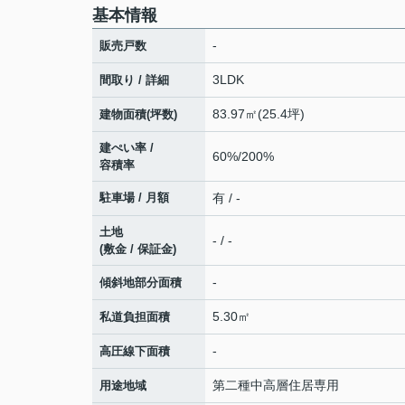
基本情報
-
販売戸数
3LDK
間取り / 詳細
83.97㎡(25.4坪)
建物面積(坪数)
建ぺい率 /
60%/200%
容積率
駐車場 / 月額
有 / -
土地
- / -
(敷金 / 保証金)
-
傾斜地部分面積
5.30㎡
私道負担面積
-
高圧線下面積
第二種中高層住居専用
用途地域