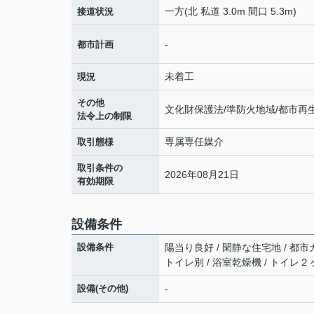
一方(北 私道 3.0m 間口 5.3m)
接道状況
-
都市計画
未着工
現況
その他
文化財保護法/準防火地域/都市再
法令上の制限
専属専任媒介
取引態様
取引条件の
2026年08月21日
有効期限
設備条件
設備条件
陽当り良好 / 閑静な住宅地 / 都市
トイレ別 / 浴室乾燥機 / トイレ２
設備(その他)
-