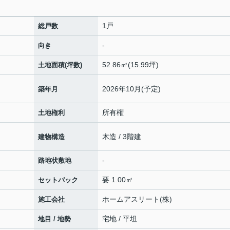
1戸
総戸数
-
向き
52.86㎡(15.99坪)
土地面積(坪数)
2026年10月(予定)
築年月
所有権
土地権利
木造 / 3階建
建物構造
-
路地状敷地
要 1.00㎡
セットバック
ホームアスリート(株)
施工会社
宅地 / 平坦
地目 / 地勢