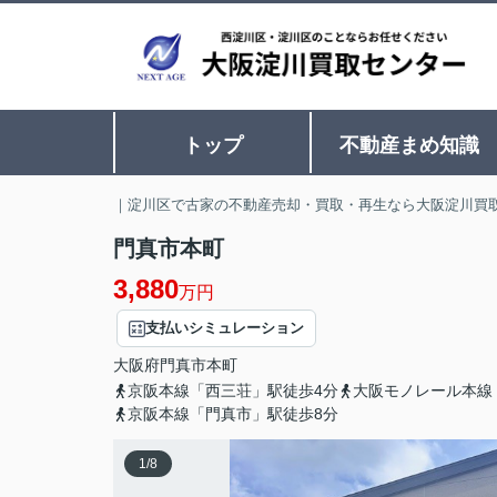
トップ
不動産まめ知識
｜淀川区で古家の不動産売却・買取・再生なら大阪淀川買
門真市本町
3,880
万円
支払いシミュレーション
大阪府
門真市
本町
京阪本線「西三荘」駅徒歩4分
大阪モノレール本線
京阪本線「門真市」駅徒歩8分
1
/
8