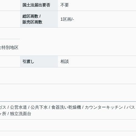
不要
国土法届出要否
総区画数 /
1区画/-
販売区画数
生特別地区
相談
引渡し
ガス / 公営水道 / 公共下水 / 食器洗い乾燥機 / カウンターキッチン / バ
ヶ所 / 独立洗面台