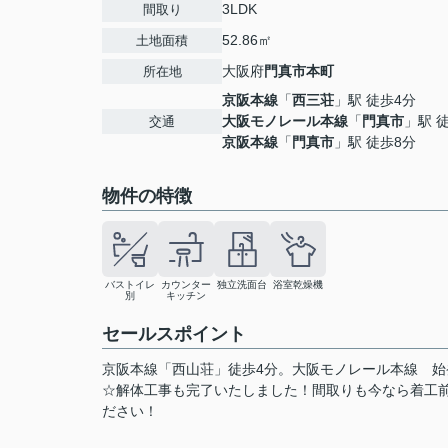
3LDK
間取り
52.86㎡
土地面積
大阪府
門真市
本町
所在地
京阪本線
「
西三荘
」駅 徒歩4分
大阪モノレール本線
「
門真市
」駅 
交通
京阪本線
「
門真市
」駅 徒歩8分
物件の特徴
バストイレ
カウンター
独立洗面台
浴室乾燥機
別
キッチン
セールスポイント
京阪本線「西山荘」徒歩4分。大阪モノレール本線 始
☆解体工事も完了いたしました！間取りも今なら着工
ださい！