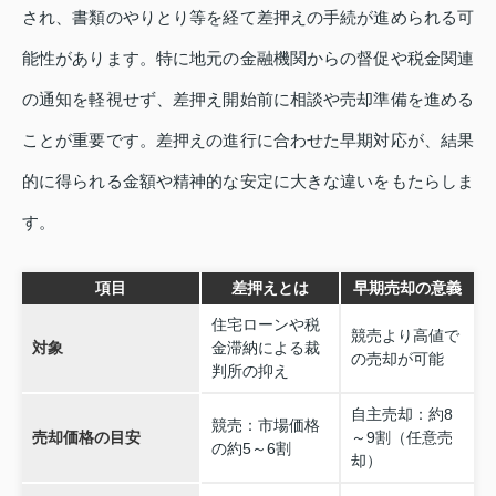
され、書類のやりとり等を経て差押えの手続が進められる可
能性があります。特に地元の金融機関からの督促や税金関連
の通知を軽視せず、差押え開始前に相談や売却準備を進める
ことが重要です。差押えの進行に合わせた早期対応が、結果
的に得られる金額や精神的な安定に大きな違いをもたらしま
す。
項目
差押えとは
早期売却の意義
住宅ローンや税
競売より高値で
対象
金滞納による裁
の売却が可能
判所の抑え
自主売却：約8
競売：市場価格
売却価格の目安
～9割（任意売
の約5～6割
却）