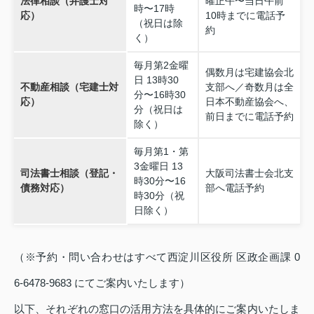
法律相談（弁護士対
曜正午〜当日午前
時〜17時
応）
10時までに電話予
（祝日は除
約
く）
毎月第2金曜
偶数月は宅建協会北
日 13時30
不動産相談（宅建士対
支部へ／奇数月は全
分〜16時30
応）
日本不動産協会へ、
分（祝日は
前日までに電話予約
除く）
毎月第1・第
3金曜日 13
司法書士相談（登記・
大阪司法書士会北支
時30分〜16
債務対応）
部へ電話予約
時30分（祝
日除く）
（※予約・問い合わせはすべて西淀川区役所 区政企画課 0
6‑6478‑9683 にてご案内いたします）
以下、それぞれの窓口の活用方法を具体的にご案内いたしま