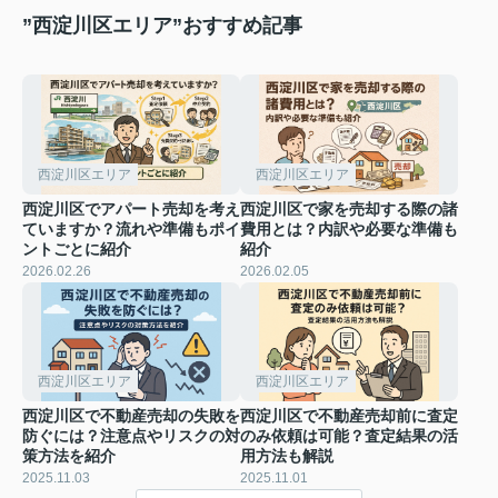
”西淀川区エリア”おすすめ記事
西淀川区エリア
西淀川区エリア
西淀川区でアパート売却を考え
西淀川区で家を売却する際の諸
ていますか？流れや準備もポイ
費用とは？内訳や必要な準備も
ントごとに紹介
紹介
2026.02.26
2026.02.05
西淀川区エリア
西淀川区エリア
西淀川区で不動産売却の失敗を
西淀川区で不動産売却前に査定
防ぐには？注意点やリスクの対
のみ依頼は可能？査定結果の活
策方法を紹介
用方法も解説
2025.11.03
2025.11.01