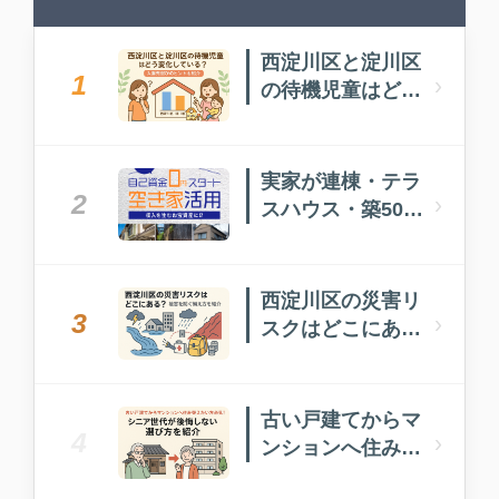
西淀川区と淀川区
1
›
の待機児童はどう
変化している？入
園先選びのヒント
も紹介
実家が連棟・テラ
2
›
スハウス・築50年
以上…どうしたら
いい？
西淀川区の災害リ
3
›
スクはどこにあ
る？被害を防ぐ備
え方を紹介
古い戸建てからマ
4
›
ンションへ住み替
えたい方必見！