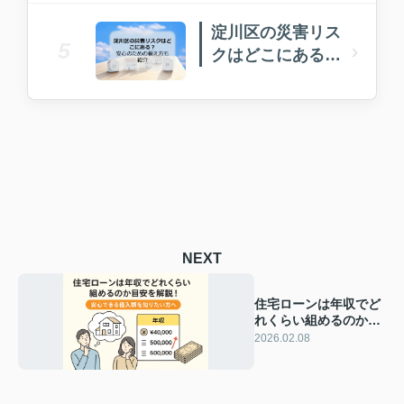
淀川区の災害リス
5
›
クはどこにある？
安心のための備え
方も紹介
NEXT
住宅ローンは年収でど
れくらい組めるのか目
安を解説！安心できる
2026.02.08
借入額を知りたい方へ