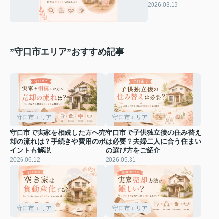
は？制度のポイント
2026.03.19
も確認しよう
”守口市エリア”おすすめ記事
守口市エリア
守口市エリア
守口市で実家を相続した方へ売
守口市で子供独立後の住み替え
却の流れは？手続きや費用のポ
は必要？夫婦二人に合う住まい
イントも解説
の選び方をご紹介
2026.06.12
2026.05.31
守口市エリア
守口市エリア