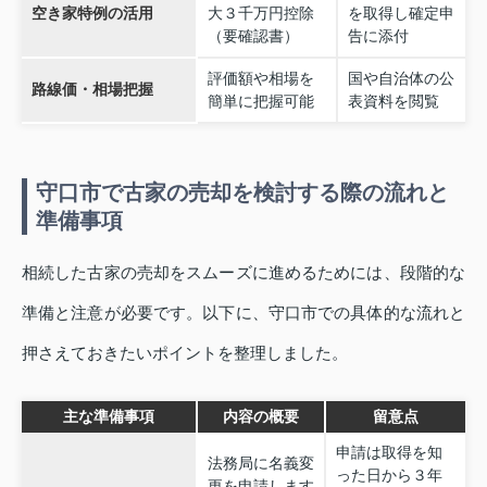
空き家特例の活用
大３千万円控除
を取得し確定申
（要確認書）
告に添付
評価額や相場を
国や自治体の公
路線価・相場把握
簡単に把握可能
表資料を閲覧
守口市で古家の売却を検討する際の流れと
準備事項
相続した古家の売却をスムーズに進めるためには、段階的な
準備と注意が必要です。以下に、守口市での具体的な流れと
押さえておきたいポイントを整理しました。
主な準備事項
内容の概要
留意点
申請は取得を知
法務局に名義変
った日から３年
更を申請します