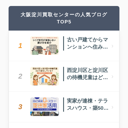
大阪淀川買取センターの人気ブログ
TOP5
古い戸建てからマ
1
›
ンションへ住み替
えたい方必見！
西淀川区と淀川区
2
›
の待機児童はどう
変化している？入
園先選びのヒント
も紹介
実家が連棟・テラ
3
›
スハウス・築50年
以上…どうしたら
いい？