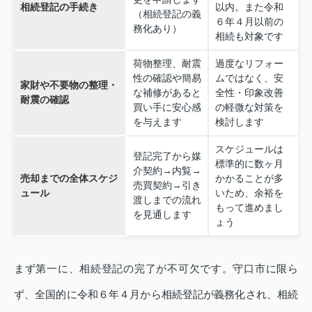
相続登記の手続き
以内。また令和
（相続登記の義
６年４月以前の
務化あり）
相続も対象です
荷物整理、耐震
過度なリフォー
性の確認や簡易
ムではなく、安
家財や不要物の整理・
な補修があると
全性・印象改善
耐震の確認
買い手に安心感
の軽微な対策を
を与えます
検討します
スケジュールは
登記完了から媒
標準的に数ヶ月
介契約→内覧→
売却までの全体スケジ
かかることが多
売買契約→引き
ュール
いため、余裕を
渡しまでの流れ
もって進めまし
を見通します
ょう
まず第一に、相続登記の完了が不可欠です。守口市に限ら
ず、全国的に令和６年４月から相続登記が義務化され、相続