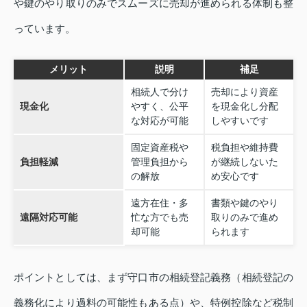
や鍵のやり取りのみでスムーズに売却が進められる体制も整
っています。
メリット
説明
補足
相続人で分け
売却により資産
現金化
やすく、公平
を現金化し分配
な対応が可能
しやすいです
固定資産税や
税負担や維持費
負担軽減
管理負担から
が継続しないた
の解放
め安心です
遠方在住・多
書類や鍵のやり
遠隔対応可能
忙な方でも売
取りのみで進め
却可能
られます
ポイントとしては、まず守口市の相続登記義務（相続登記の
義務化により過料の可能性もある点）や、特例控除など税制