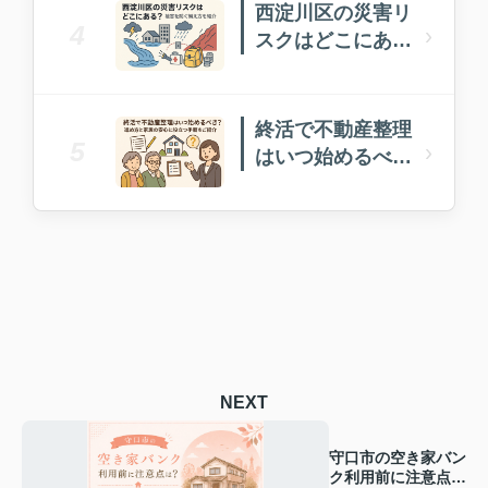
西淀川区の災害リ
4
›
スクはどこにあ
る？被害を防ぐ備
え方を紹介
終活で不動産整理
5
›
はいつ始めるべ
き？進め方と家族
の安心に役立つ手
順をご紹介
NEXT
守口市の空き家バン
ク利用前に注意点