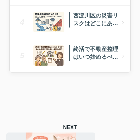
いい？
西淀川区の災害リ
4
›
スクはどこにあ
る？被害を防ぐ備
え方を紹介
終活で不動産整理
5
›
はいつ始めるべ
き？進め方と家族
の安心に役立つ手
順をご紹介
NEXT