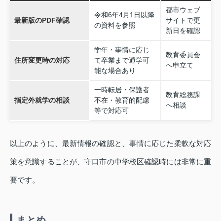
都市ウェブ
令和6年4月1日以降
最新版のPDF確認
サイトで更
の資料を参照
新日を確認
学年・事情に応じ
教育委員会
住所変更時の対応
て卒業まで通学可
へ申立て
能な場合あり
一時転居・保護者
教育総務課
指定外就学の相談
不在・教育的配慮
へ相談
等で対応可
以上のように、最新情報の確認と、事情に応じた柔軟な対応
策を意識することが、守口市の中学校区確認時には非常に重
要です。
まとめ