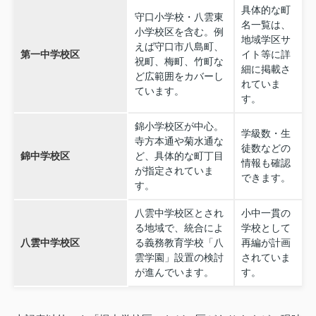
具体的な町
守口小学校・八雲東
名一覧は、
小学校区を含む。例
地域学区サ
えば守口市八島町、
第一中学校区
イト等に詳
祝町、梅町、竹町な
細に掲載さ
ど広範囲をカバーし
れていま
ています。
す。
錦小学校区が中心。
学級数・生
寺方本通や菊水通な
徒数などの
錦中学校区
ど、具体的な町丁目
情報も確認
が指定されていま
できます。
す。
八雲中学校区とされ
小中一貫の
る地域で、統合によ
学校として
八雲中学校区
る義務教育学校「八
再編が計画
雲学園」設置の検討
されていま
が進んでいます。
す。