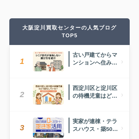
大阪淀川買取センターの人気ブログ
TOP5
古い戸建てからマ
1
›
ンションへ住み替
えたい方必見！
西淀川区と淀川区
2
›
の待機児童はどう
変化している？入
園先選びのヒント
も紹介
実家が連棟・テラ
3
›
スハウス・築50年
以上…どうしたら