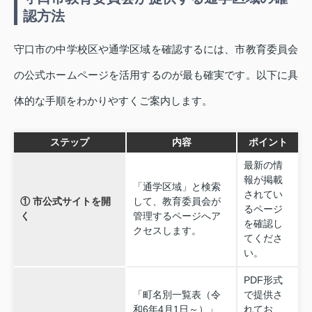
認方法
守口市の中学校区や通学区域を確認するには、市教育委員会
の公式ホームページを活用するのが最も確実です。以下に具
体的な手順をわかりやすくご案内します。
ステップ
内容
ポイント
最新の情
報が掲載
「通学区域」と検索
されてい
① 市公式サイトを開
して、教育委員会が
るページ
く
管理するページへア
を確認し
クセスします。
てくださ
い。
PDF形式
「町名別一覧表（令
で提供さ
和6年4月1日～）」
れてお