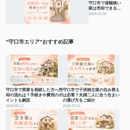
守口市で道幅狭い
家は売却できる？
売るための注意点
2026.03.30
と方法をご紹介
”守口市エリア”おすすめ記事
守口市エリア
守口市エリア
守口市で実家を相続した方へ売
守口市で子供独立後の住み替え
却の流れは？手続きや費用のポ
は必要？夫婦二人に合う住まい
イントも解説
の選び方をご紹介
2026.06.12
2026.05.31