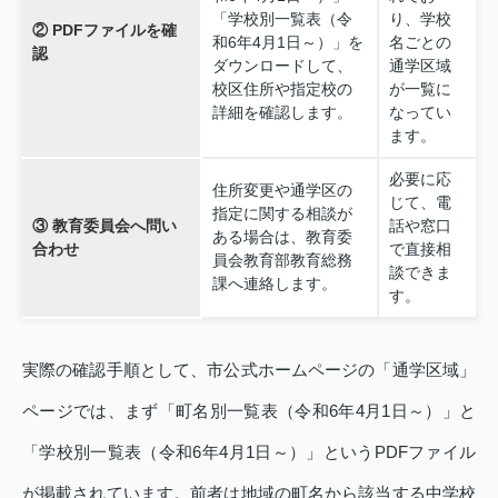
「学校別一覧表（令
り、学校
② PDFファイルを確
和6年4月1日～）」を
名ごとの
認
ダウンロードして、
通学区域
校区住所や指定校の
が一覧に
詳細を確認します。
なってい
ます。
必要に応
住所変更や通学区の
じて、電
指定に関する相談が
③ 教育委員会へ問い
話や窓口
ある場合は、教育委
合わせ
で直接相
員会教育部教育総務
談できま
課へ連絡します。
す。
実際の確認手順として、市公式ホームページの「通学区域」
ページでは、まず「町名別一覧表（令和6年4月1日～）」と
「学校別一覧表（令和6年4月1日～）」というPDFファイル
が掲載されています。前者は地域の町名から該当する中学校