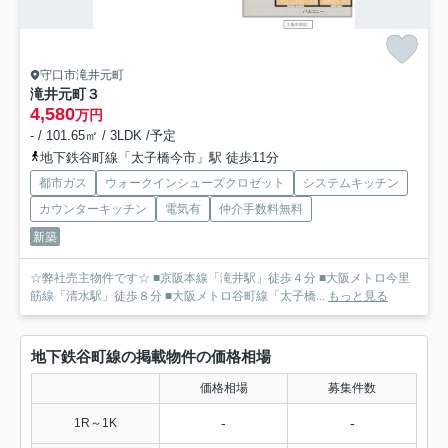
守口市滝井元町
滝井元町３
4,580
万円
- / 101.65㎡ / 3LDK /予定
地下鉄谷町線「太子橋今市」駅 徒歩11分
都市ガス
ウォークインシューズクロゼット
システムキッチン
カウンターキッチン
電気有
仲介手数料無料
新築
☆弊社売主物件です☆ ■京阪本線「滝井駅」徒歩４分 ■大阪メトロ今里
筋線「清水駅」徒歩８分 ■大阪メトロ谷町線「太子橋...
もっと見る
地下鉄谷町線の掲載物件の価格相場
価格相場
募集件数
-
-
1R～1K