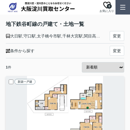
0
お気に入り
地下鉄谷町線の戸建て・土地一覧
大日駅,守口駅,太子橋今市駅,千林大宮駅,関目高殿駅,野江内代駅,都島駅,天神橋筋六丁目駅,中崎町駅,大阪駅,南森町駅,天満橋駅,谷町四丁目駅,谷町六丁目駅,谷町九丁目駅,四天王寺前夕陽ヶ丘駅,天王寺駅,阿倍野駅,文の里駅,田辺駅,駒川中野駅,平野駅,喜連瓜破駅,出戸駅,長原駅,八尾南駅
変更
条件から探す
変更
1
件
新築一戸建